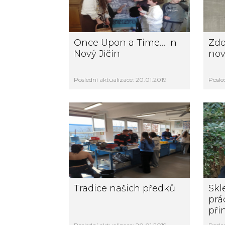
Once Upon a Time… in
Zdo
Nový Jičín
nov
Poslední aktualizace: 20.01.2019
Posle
Tradice našich předků
Skl
prá
při