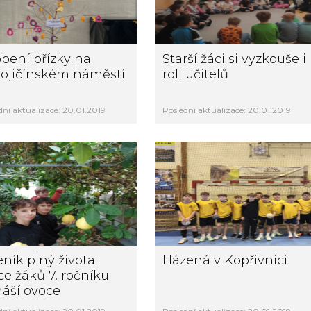
bení břízky na
Starší žáci si vyzkoušeli
ojičínském náměstí
roli učitelů
dní aktualizace: 20.01.2019
Poslední aktualizace: 20.01.2019
eník plný života:
Házená v Kopřivnici
ce žáků 7. ročníku
náší ovoce