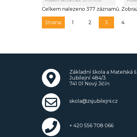
Poslední aktualizace: 20.01.2019
Posle
Celkem nalezeno 377 záznamů. Zobraz
Strana:
1
2
3
4
Základní škola a Mateřská š
Jubilejní 484/3
741 01 Nový Jičín
skola@zsjubilejni.cz
+ 420 556 708 066