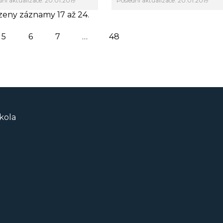
dní aktualizace: 20.01.2019
Poslední aktualizace: 20.01.2019
eny záznamy 17 až 24.
5
6
7
…
48
kola