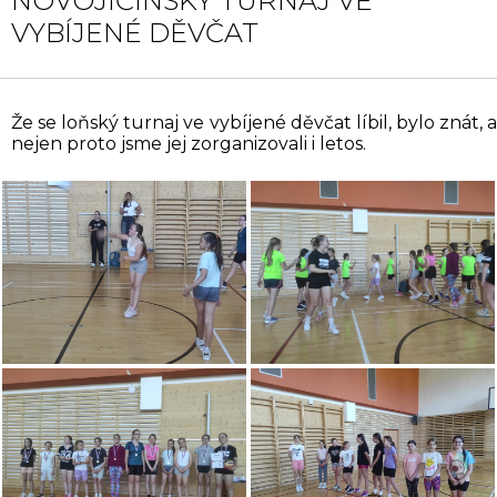
NOVOJIČÍNSKÝ TURNAJ VE
VYBÍJENÉ DĚVČAT
Že se loňský turnaj ve vybíjené děvčat líbil, bylo znát, a
nejen proto jsme jej zorganizovali i letos.