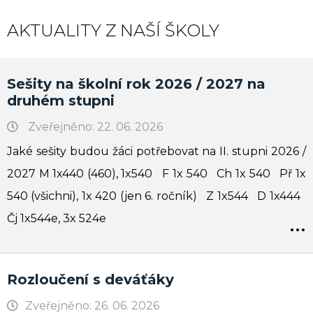
AKTUALITY Z NAŠÍ ŠKOLY
Sešity na školní rok 2026 / 2027 na
druhém stupni
Zveřejněno: 22. 06. 2026
Jaké sešity budou žáci potřebovat na II. stupni 2026 /
2027 M 1x440 (460), 1x540 F 1x 540 Ch 1x 540 Př 1x
540 (všichni), 1x 420 (jen 6. ročník) Z 1x544 D 1x444
...
Čj 1x544e, 3x 524e
Rozloučení s deváťáky
Zveřejněno: 26. 06. 2026