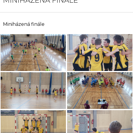
MINIHÁZENÁ FINÁLE
Miniházená finále