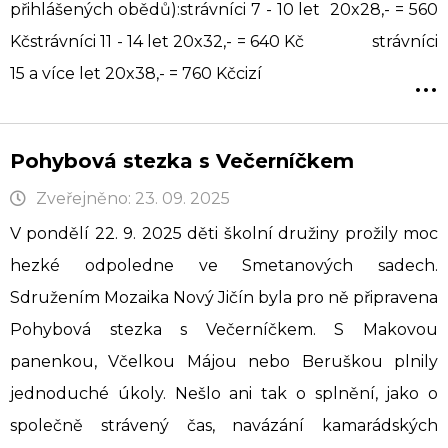
přihlášených obědů):strávníci 7 - 10 let 20x28,- = 560
Kčstrávníci 11 - 14 let 20x32,- = 640 Kč strávníci
...
15 a více let 20x38,- = 760 Kčcizí
Pohybová stezka s Večerníčkem
Zveřejněno: 23. 09. 2025
V pondělí 22. 9. 2025 děti školní družiny prožily moc
hezké odpoledne ve Smetanových sadech.
Sdružením Mozaika Nový Jičín byla pro ně připravena
Pohybová stezka s Večerníčkem. S Makovou
panenkou, Včelkou Májou nebo Beruškou plnily
jednoduché úkoly. Nešlo ani tak o splnění, jako o
společně strávený čas, navázání kamarádských