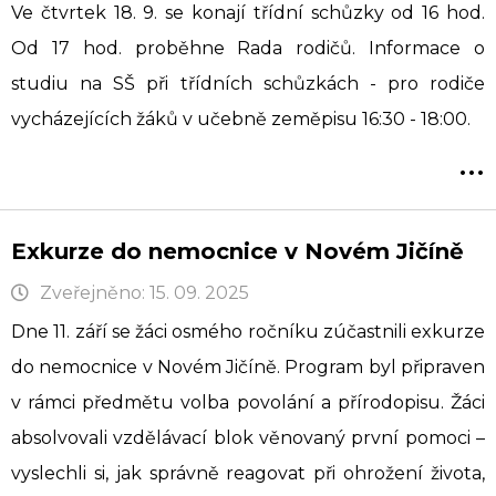
Ve čtvrtek 18. 9. se konají třídní schůzky od 16 hod.
Od 17 hod. proběhne Rada rodičů. Informace o
studiu na SŠ při třídních schůzkách - pro rodiče
vycházejících žáků v učebně zeměpisu 16:30 - 18:00.
...
Exkurze do nemocnice v Novém Jičíně
Zveřejněno: 15. 09. 2025
Dne 11. září se žáci osmého ročníku zúčastnili exkurze
do nemocnice v Novém Jičíně. Program byl připraven
v rámci předmětu volba povolání a přírodopisu. Žáci
absolvovali vzdělávací blok věnovaný první pomoci –
vyslechli si, jak správně reagovat při ohrožení života,