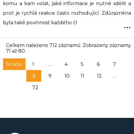
komu a kam volat, jaké informace je nutné sdělit a
proč je rychlá reakce často rozhodující. Zdůrazněna
...
byla také povinnost každého čl
Celkem nalezeno 712 záznamů. Zobrazeny záznamy
71 až 80.
Strana:
1
…
4
5
6
7
8
9
10
11
12
…
72