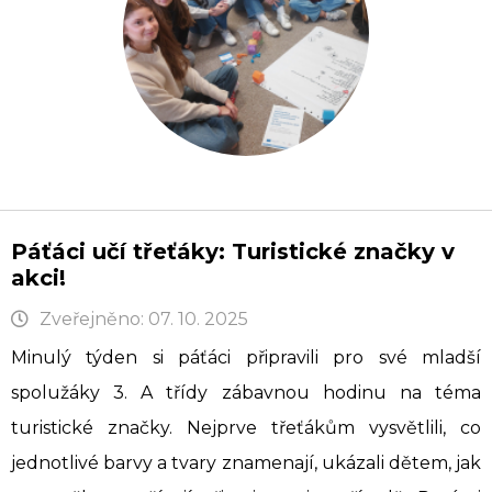
Páťáci učí třeťáky: Turistické značky v
akci!
Zveřejněno: 07. 10. 2025
Minulý týden si páťáci připravili pro své mladší
spolužáky 3. A třídy zábavnou hodinu na téma
turistické značky. Nejprve třeťákům vysvětlili, co
jednotlivé barvy a tvary znamenají, ukázali dětem, jak