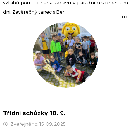
vztahů pomocí her a zábavu v parádním slunečném
...
dni. Závěrečný tanec s Ber
Třídní schůzky 18. 9.
Zveřejněno: 15. 09. 2025