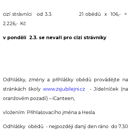
cizí strávníci od 3.3. 21 obědů x 106,- =
2.226,- Kč
v pondělí 2.3. se nevaří pro cizí strávníky
Odhlášky, změny a přihlášky obědů provádějte na
stránkách školy
www.zsjubilejni.cz
- Jídelníček (na
oranžovém pozadí) – iCanteen,
vložením Přihlašovacího jména a Hesla.
Odhlášky obědů - nejpozději daný den ráno do 7.30