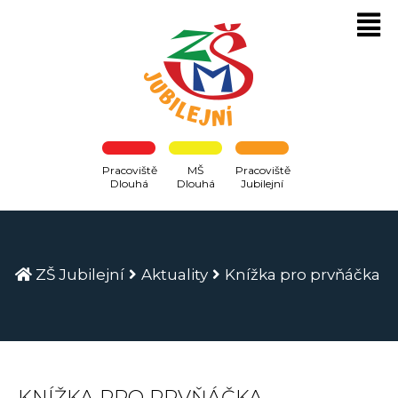
Pracoviště
MŠ
Pracoviště
Dlouhá
Dlouhá
Jubilejní
ZŠ Jubilejní
Aktuality
Knížka pro prvňáčka
KNÍŽKA PRO PRVŇÁČKA