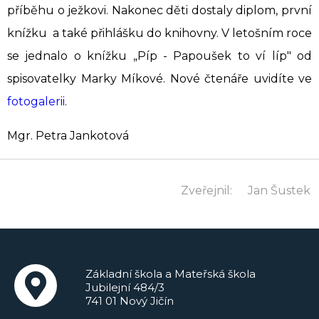
příběhu o ježkovi. Nakonec děti dostaly diplom, první
knížku a také přihlášku do knihovny. V letošním roce
se jednalo o knížku „Píp - Papoušek to ví líp" od
spisovatelky Marky Míkové. Nové čtenáře uvidíte ve
fotogalerii
.
Mgr. Petra Jankotová
Zveřejnil:
Jan Šustek
Základní škola a Mateřská škola
Jubilejní 484/3
741 01 Nový Jičín