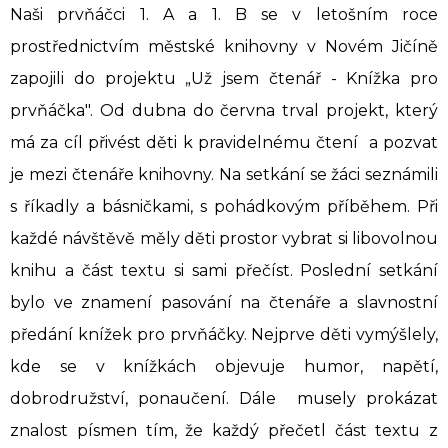
Naši prvňáčci 1. A a 1. B se v letošním roce
prostřednictvím městské knihovny v Novém Jičíně
zapojili do projektu „Už jsem čtenář - Knížka pro
prvňáčka". Od dubna do června trval projekt, který
má za cíl přivést děti k pravidelnému čtení a pozvat
je mezi čtenáře knihovny. Na setkání se žáci seznámili
s říkadly a básničkami, s pohádkovým příběhem. Při
každé návštěvě měly děti prostor vybrat si libovolnou
knihu a část textu si sami přečíst. Poslední setkání
bylo ve znamení pasování na čtenáře a slavnostní
předání knížek pro prvňáčky. Nejprve děti vymýšlely,
kde se v knížkách objevuje humor, napětí,
dobrodružství, ponaučení. Dále musely prokázat
znalost písmen tím, že každý přečetl část textu z