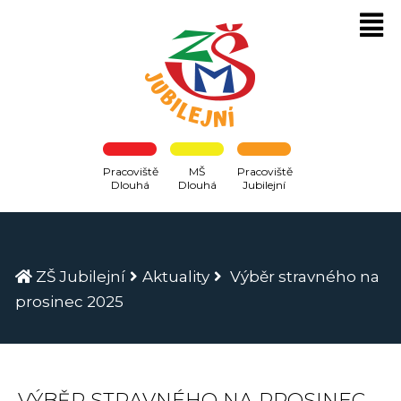
Pracoviště
MŠ
Pracoviště
Dlouhá
Dlouhá
Jubilejní
ZŠ Jubilejní
Aktuality
Výběr stravného na
prosinec 2025
VÝBĚR STRAVNÉHO NA PROSINEC