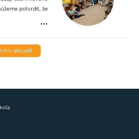
můžeme potvrdit, že
...
rchív aktualit
kola