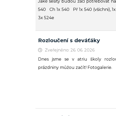
Jaké sešity budou žáci potřebovat na
540 Ch 1x 540 Př 1x 540 (všichni), 1
3x 524e
Rozloučení s deváťáky
Zveřejněno: 26. 06. 2026
Dnes jsme se v atriu školy rozlou
prázdniny můžou začít! Fotogalerie.