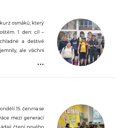
 kurz osmáků, který
těm. 1. den: cíl –
hladné a deštivé
mnily, ale všichni
...
ondělí 15. června se
práce mezí generací
vládají čtení nového