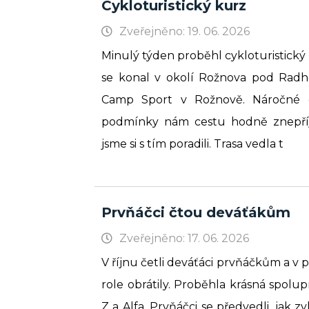
Cykloturistický kurz
Zveřejněno: 19. 06. 2026
Minulý týden proběhl cykloturistický
se konal v okolí Rožnova pod Radhoš
Camp Sport v Rožnově. Náročné c
podmínky nám cestu hodně znepříje
jsme si s tím poradili. Trasa vedla t
Prvňáčci čtou deváťákům
Zveřejněno: 17. 06. 2026
V říjnu četli deváťáci prvňáčkům a v p
role obrátily. Proběhla krásná spolu
Z a Alfa. Prvňáčci se předvedli, jak z