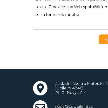
textu. Z pozice starších spolužáků 
se za tento rok mnohé
A
Základní škola a Mateřská š
Jubilejní 484/3
741 01 Nový Jičín
skola@zsjubilejni.cz