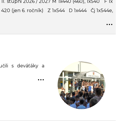
 II. stupni 2026 / 2027 M 1x440 (460), 1x540 F 1x
x 420 (jen 6. ročník) Z 1x544 D 1x444 Čj 1x544e,
...
čili s deváťáky a
...